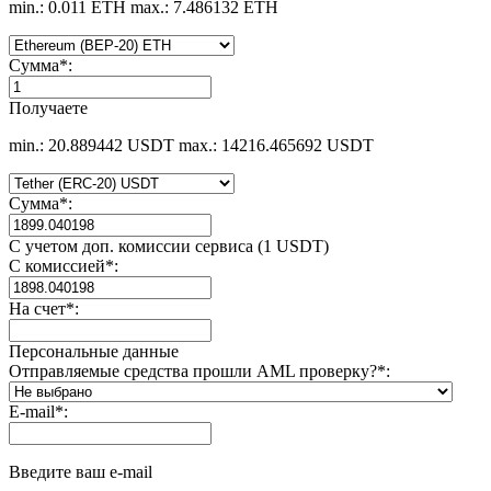
min.: 0.011 ETH
max.: 7.486132 ETH
Сумма
*
:
Получаете
min.: 20.889442 USDT
max.: 14216.465692 USDT
Сумма
*
:
С учетом доп. комиссии сервиса (1 USDT)
С комиссией
*
:
На счет
*
:
Персональные данные
Отправляемые средства прошли AML проверку?
*
:
E-mail
*
:
Введите ваш e-mail