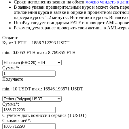
Сроки исполнения заявки на обмен
можно увидеть в дан
В заявке указан предварительный курс и может быть пере
отклонения курса в заявке к бирже в процентном соотно
парсера курсов 1-2 минуты. Источники курсов: Binance.c
UmaPay следует стандартам FATF и проводит AML-провер
Рекомендуем заранее проверять свои активы в AML-серв
Отдаете
Курс:
1 ETH = 1886.712293 USDT
min.: 0.0053 ETH
max.: 8.769855 ETH
Сумма
*
:
Получаете
min.: 10 USDT
max.: 16546.193571 USDT
Сумма
*
:
С учетом доп. комиссии сервиса (1 USDT)
С комиссией
*
: