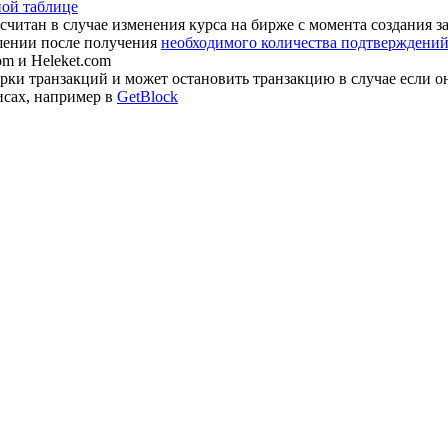
ной таблице
считан в случае изменения курса на бирже с момента создания з
шении после получения
необходимого количества подтверждений 
om и Heleket.com
ки транзакций и может остановить транзакцию в случае если о
исах, например в
GetBlock