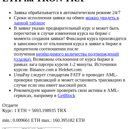
Заявка обрабатывается в автоматическом режиме 24/7
Сроки исполнения заявки на обмен
можно увидеть в
данной таблице
В заявке указан предварительный курс и может быть
пересчитан в случае изменения курса на бирже с
момента создания заявки! Фиксация курса производится
в зависимости от отклонения курса в заявке к бирже в
процентном соотношении после
получения
необходимого количества подтверждений
(ссылка).
Возможны отклонения от курса биржи в
рамках лага парсера курсов 1-2 минуты. Источники
курсов: Binance.com и Heleket.com
UmaPay следует стандартам FATF и проводит AML-
проверки транзакций и может остановить транзакцию в
случае если она имеет высокий риск
Рекомендуем заранее проверять свои активы в AML-
сервисах, например в
GetBlock
Отдаете
Курс:
1 ETH = 5693.198935 TRX
min.: 0.009661 ETH
max.: 160.395182 ETH