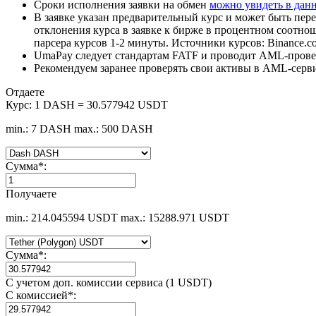
Сроки исполнения заявки на обмен
можно увидеть в дан
В заявке указан предварительный курс и может быть пере
отклонения курса в заявке к бирже в процентном соотно
парсера курсов 1-2 минуты. Источники курсов: Binance.c
UmaPay следует стандартам FATF и проводит AML-провер
Рекомендуем заранее проверять свои активы в AML-серв
Отдаете
Курс:
1 DASH = 30.577942 USDT
min.: 7 DASH
max.: 500 DASH
Сумма
*
:
Получаете
min.: 214.045594 USDT
max.: 15288.971 USDT
Сумма
*
:
С учетом доп. комиссии сервиса (1 USDT)
С комиссией
*
: