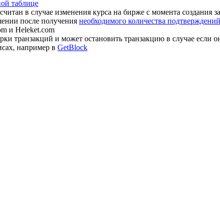
ной таблице
считан в случае изменения курса на бирже с момента создания з
шении после получения
необходимого количества подтверждений 
om и Heleket.com
ки транзакций и может остановить транзакцию в случае если о
исах, например в
GetBlock