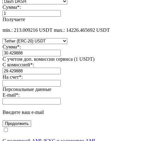
Сумма
*
:
Получаете
min.: 213.009216 USDT
max.: 14226.465692 USDT
Сумма
*
:
С учетом доп. комиссии сервиса (1 USDT)
С комиссией
*
:
На счет
*
:
Персональные данные
E-mail
*
:
Введите ваш e-mail
С
политикой AML/KYC и условиями AML