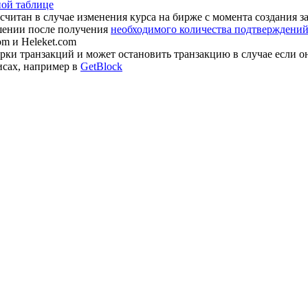
ной таблице
считан в случае изменения курса на бирже с момента создания з
шении после получения
необходимого количества подтверждений 
om и Heleket.com
ки транзакций и может остановить транзакцию в случае если о
исах, например в
GetBlock