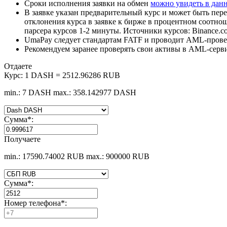
Сроки исполнения заявки на обмен
можно увидеть в дан
В заявке указан предварительный курс и может быть пере
отклонения курса в заявке к бирже в процентном соотно
парсера курсов 1-2 минуты. Источники курсов: Binance.c
UmaPay следует стандартам FATF и проводит AML-провер
Рекомендуем заранее проверять свои активы в AML-серв
Отдаете
Курс:
1 DASH = 2512.96286 RUB
min.: 7 DASH
max.: 358.142977 DASH
Сумма
*
:
Получаете
min.: 17590.74002 RUB
max.: 900000 RUB
Сумма
*
:
Номер телефона
*
: