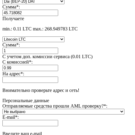
Сумма
*
:
Получаете
min.: 0.11 LTC
max.: 268.949783 LTC
Сумма
*
:
С учетом доп. комиссии сервиса (0.01 LTC)
С комиссией
*
:
На адрес
*
:
Внимательно проверьте адрес и сеть!
Персональные данные
Отправляемые средства прошли AML проверку?
*
:
E-mail
*
:
Введите ваш e-mail