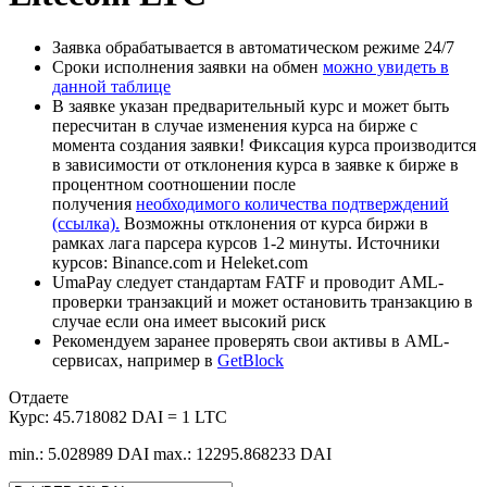
Заявка обрабатывается в автоматическом режиме 24/7
Сроки исполнения заявки на обмен
можно увидеть в
данной таблице
В заявке указан предварительный курс и может быть
пересчитан в случае изменения курса на бирже с
момента создания заявки! Фиксация курса производится
в зависимости от отклонения курса в заявке к бирже в
процентном соотношении после
получения
необходимого количества подтверждений
(ссылка).
Возможны отклонения от курса биржи в
рамках лага парсера курсов 1-2 минуты. Источники
курсов: Binance.com и Heleket.com
UmaPay следует стандартам FATF и проводит AML-
проверки транзакций и может остановить транзакцию в
случае если она имеет высокий риск
Рекомендуем заранее проверять свои активы в AML-
сервисах, например в
GetBlock
Отдаете
Курс:
45.718082 DAI = 1 LTC
min.: 5.028989 DAI
max.: 12295.868233 DAI