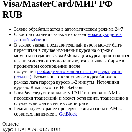
Visa/MasterCard/МИР РФ
RUB
Заявка обрабатывается в автоматическом режиме 24/7
Сроки исполнения заявки на обмен
можно увидеть в
данной таблице
В заявке указан предварительный курс и может быть
пересчитан в случае изменения курса на бирже с
момента создания заявки! Фиксация курса производится
в зависимости от отклонения курса в заявке к бирже в
процентном соотношении после
получения
необходимого количества подтверждений
(ссылка).
Возможны отклонения от курса биржи в
рамках лага парсера курсов 1-2 минуты. Источники
курсов: Binance.com и Heleket.com
UmaPay следует стандартам FATF и проводит AML-
проверки транзакций и может остановить транзакцию в
случае если она имеет высокий риск
Рекомендуем заранее проверять свои активы в AML-
сервисах, например в
GetBlock
Отдаете
Курс:
1 DAI = 79.50125 RUB