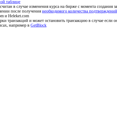
ной таблице
считан в случае изменения курса на бирже с момента создания з
шении после получения
необходимого количества подтверждений 
om и Heleket.com
ки транзакций и может остановить транзакцию в случае если о
исах, например в
GetBlock