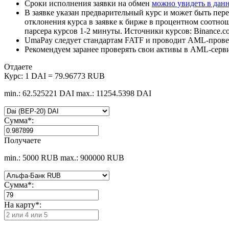
Сроки исполнения заявки на обмен
можно увидеть в дан
В заявке указан предварительный курс и может быть пере
отклонения курса в заявке к бирже в процентном соотно
парсера курсов 1-2 минуты. Источники курсов: Binance.c
UmaPay следует стандартам FATF и проводит AML-провер
Рекомендуем заранее проверять свои активы в AML-серв
Отдаете
Курс:
1 DAI = 79.96773 RUB
min.: 62.525221 DAI
max.: 11254.5398 DAI
Сумма
*
:
Получаете
min.: 5000 RUB
max.: 900000 RUB
Сумма
*
:
На карту
*
: