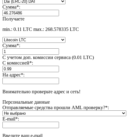
Сумма
*
:
Получаете
min.: 0.11 LTC
max.: 268.578335 LTC
Сумма
*
:
С учетом доп. комиссии сервиса (0.01 LTC)
С комиссией
*
:
На адрес
*
:
Внимательно проверьте адрес и сеть!
Персональные данные
Отправляемые средства прошли AML проверку?
*
:
E-mail
*
:
Введите ваш e-mail