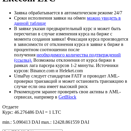
Заявка обрабатывается в автоматическом режиме 24/7
Сроки исполнения заявки на обмен
можно увидеть в
данной таблице
В заявке указан предварительный курс и может быть
пересчитан в случае изменения курса на бирже с
момента создания заявки! Фиксация курса производится
в зависимости от отклонения курса в заявке к бирже в
процентном соотношении после
получения
необходимого количества подтверждений
(ссылка).
Возможны отклонения от курса биржи в
рамках лага парсера курсов 1-2 минуты. Источники
курсов: Binance.com и Heleket.com
UmaPay следует стандартам FATF и проводит AML-
проверки транзакций и может остановить транзакцию в
случае если она имеет высокий риск
Рекомендуем заранее проверять свои активы в AML-
сервисах, например в
GetBlock
Отдаете
Курс:
46.276486 DAI = 1 LTC
min.: 5.090413 DAI
max.: 12428.861559 DAI