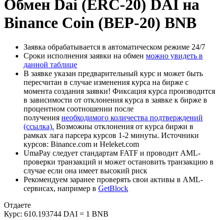
Обмен Dai (ERC-20) DAI на
Binance Coin (BEP-20) BNB
Заявка обрабатывается в автоматическом режиме 24/7
Сроки исполнения заявки на обмен
можно увидеть в
данной таблице
В заявке указан предварительный курс и может быть
пересчитан в случае изменения курса на бирже с
момента создания заявки! Фиксация курса производится
в зависимости от отклонения курса в заявке к бирже в
процентном соотношении после
получения
необходимого количества подтверждений
(ссылка).
Возможны отклонения от курса биржи в
рамках лага парсера курсов 1-2 минуты. Источники
курсов: Binance.com и Heleket.com
UmaPay следует стандартам FATF и проводит AML-
проверки транзакций и может остановить транзакцию в
случае если она имеет высокий риск
Рекомендуем заранее проверять свои активы в AML-
сервисах, например в
GetBlock
Отдаете
Курс:
610.193744 DAI = 1 BNB