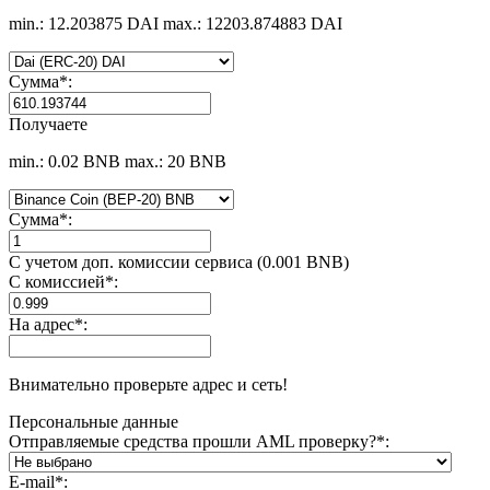
min.: 12.203875 DAI
max.: 12203.874883 DAI
Сумма
*
:
Получаете
min.: 0.02 BNB
max.: 20 BNB
Сумма
*
:
С учетом доп. комиссии сервиса (0.001 BNB)
С комиссией
*
:
На адрес
*
:
Внимательно проверьте адрес и сеть!
Персональные данные
Отправляемые средства прошли AML проверку?
*
:
E-mail
*
: