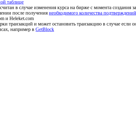
ной таблице
считан в случае изменения курса на бирже с момента создания з
шении после получения
необходимого количества подтверждений 
om и Heleket.com
ки транзакций и может остановить транзакцию в случае если о
исах, например в
GetBlock