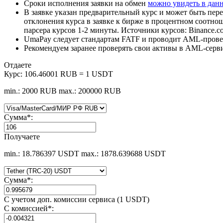
Сроки исполнения заявки на обмен
можно увидеть в дан
В заявке указан предварительный курс и может быть пере
отклонения курса в заявке к бирже в процентном соотно
парсера курсов 1-2 минуты. Источники курсов: Binance.c
UmaPay следует стандартам FATF и проводит AML-провер
Рекомендуем заранее проверять свои активы в AML-серв
Отдаете
Курс:
106.46001 RUB = 1 USDT
min.: 2000 RUB
max.: 200000 RUB
Сумма
*
:
Получаете
min.: 18.786397 USDT
max.: 1878.639688 USDT
Сумма
*
:
С учетом доп. комиссии сервиса (1 USDT)
С комиссией
*
: