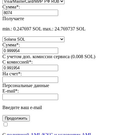
Сумма
*
:
Получаете
min.: 0.247697 SOL
max.: 24.769737 SOL
Сумма
*
:
С учетом доп. комиссии сервиса (0.008 SOL)
С комиссией
*
:
На счет
*
:
Персональные данные
E-mail
*
:
Введите ваш e-mail
С
политикой AML/KYC и условиями AML