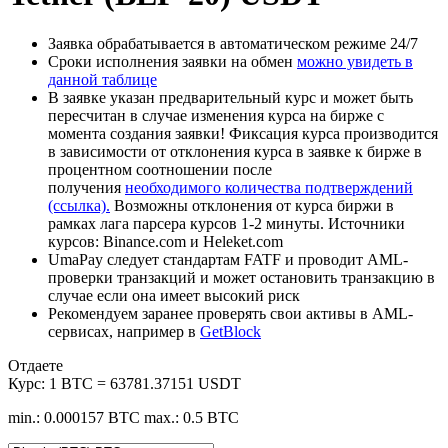
Заявка обрабатывается в автоматическом режиме 24/7
Сроки исполнения заявки на обмен
можно увидеть в
данной таблице
В заявке указан предварительный курс и может быть
пересчитан в случае изменения курса на бирже с
момента создания заявки! Фиксация курса производится
в зависимости от отклонения курса в заявке к бирже в
процентном соотношении после
получения
необходимого количества подтверждений
(ссылка).
Возможны отклонения от курса биржи в
рамках лага парсера курсов 1-2 минуты. Источники
курсов: Binance.com и Heleket.com
UmaPay следует стандартам FATF и проводит AML-
проверки транзакций и может остановить транзакцию в
случае если она имеет высокий риск
Рекомендуем заранее проверять свои активы в AML-
сервисах, например в
GetBlock
Отдаете
Курс:
1 BTC = 63781.37151 USDT
min.: 0.000157 BTC
max.: 0.5 BTC