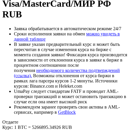
Visa/MasterCard/МИР РФ
RUB
Заявка обрабатывается в автоматическом режиме 24/7
Сроки исполнения заявки на обмен
можно увидеть в
данной таблице
В заявке указан предварительный курс и может быть
пересчитан в случае изменения курса на бирже с
момента создания заявки! Фиксация курса производится
в зависимости от отклонения курса в заявке к бирже в
процентном соотношении после
получения
необходимого количества подтверждений
(ссылка).
Возможны отклонения от курса биржи в
рамках лага парсера курсов 1-2 минуты. Источники
курсов: Binance.com и Heleket.com
UmaPay следует стандартам FATF и проводит AML-
проверки транзакций и может остановить транзакцию в
случае если она имеет высокий риск
Рекомендуем заранее проверять свои активы в AML-
сервисах, например в
GetBlock
Отдаете
Курс:
1 BTC = 5266895.34926 RUB