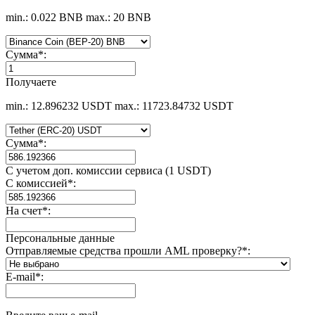
min.: 0.022 BNB
max.: 20 BNB
Сумма
*
:
Получаете
min.: 12.896232 USDT
max.: 11723.84732 USDT
Сумма
*
:
С учетом доп. комиссии сервиса (1 USDT)
С комиссией
*
:
На счет
*
:
Персональные данные
Отправляемые средства прошли AML проверку?
*
:
E-mail
*
: