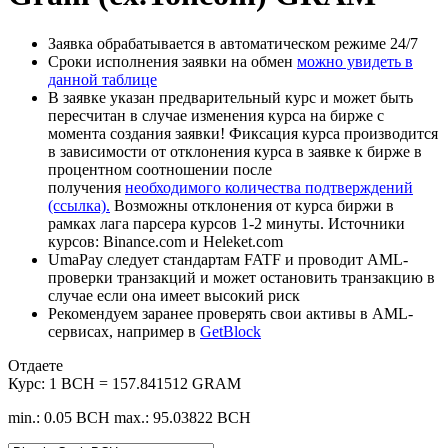
Заявка обрабатывается в автоматическом режиме 24/7
Сроки исполнения заявки на обмен
можно увидеть в
данной таблице
В заявке указан предварительный курс и может быть
пересчитан в случае изменения курса на бирже с
момента создания заявки! Фиксация курса производится
в зависимости от отклонения курса в заявке к бирже в
процентном соотношении после
получения
необходимого количества подтверждений
(ссылка).
Возможны отклонения от курса биржи в
рамках лага парсера курсов 1-2 минуты. Источники
курсов: Binance.com и Heleket.com
UmaPay следует стандартам FATF и проводит AML-
проверки транзакций и может остановить транзакцию в
случае если она имеет высокий риск
Рекомендуем заранее проверять свои активы в AML-
сервисах, например в
GetBlock
Отдаете
Курс:
1 BCH = 157.841512 GRAM
min.: 0.05 BCH
max.: 95.03822 BCH