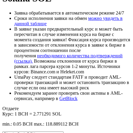
Заявка обрабатывается в автоматическом режиме 24/7
Сроки исполнения заявки на обмен
можно увидеть в
данной таблице
В заявке указан предварительный курс и может быть
пересчитан в случае изменения курса на бирже с
момента создания заявки! Фиксация курса производится
в зависимости от отклонения курса в заявке к бирже в
процентном соотношении после
получения
необходимого количества подтверждений
(ссылка).
Возможны отклонения от курса биржи в
рамках лага парсера курсов 1-2 минуты. Источники
курсов: Binance.com и Heleket.com
UmaPay следует стандартам FATF и проводит AML-
проверки транзакций и может остановить транзакцию в
случае если она имеет высокий риск
Рекомендуем заранее проверять свои активы в AML-
сервисах, например в
GetBlock
Отдаете
Курс:
1 BCH = 2.771291 SOL
min.: 0.05 BCH
max.: 118.889112 BCH