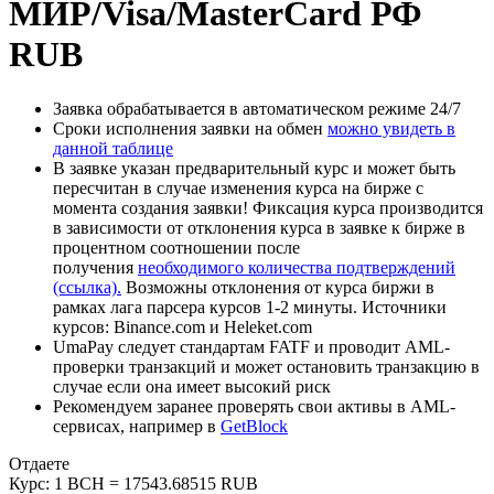
МИР/Visa/MasterCard РФ
RUB
Заявка обрабатывается в автоматическом режиме 24/7
Сроки исполнения заявки на обмен
можно увидеть в
данной таблице
В заявке указан предварительный курс и может быть
пересчитан в случае изменения курса на бирже с
момента создания заявки! Фиксация курса производится
в зависимости от отклонения курса в заявке к бирже в
процентном соотношении после
получения
необходимого количества подтверждений
(ссылка).
Возможны отклонения от курса биржи в
рамках лага парсера курсов 1-2 минуты. Источники
курсов: Binance.com и Heleket.com
UmaPay следует стандартам FATF и проводит AML-
проверки транзакций и может остановить транзакцию в
случае если она имеет высокий риск
Рекомендуем заранее проверять свои активы в AML-
сервисах, например в
GetBlock
Отдаете
Курс:
1 BCH = 17543.68515 RUB