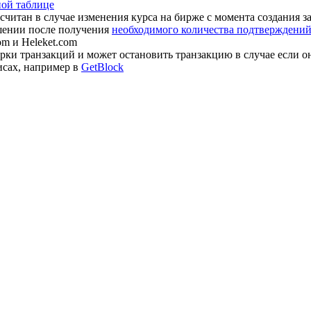
ной таблице
считан в случае изменения курса на бирже с момента создания з
шении после получения
необходимого количества подтверждений 
om и Heleket.com
ки транзакций и может остановить транзакцию в случае если о
исах, например в
GetBlock