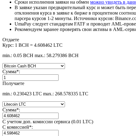
Сроки исполнения заявки на обмен
можно увидеть в дан
В заявке указан предварительный курс и может быть пере
отклонения курса в заявке к бирже в процентном соотно
парсера курсов 1-2 минуты. Источники курсов: Binance.c
UmaPay следует стандартам FATF и проводит AML-провер
Рекомендуем заранее проверять свои активы в AML-серв
Отдаете
Курс:
1 BCH = 4.608462 LTC
min.: 0.05 BCH
max.: 58.279386 BCH
Сумма
*
:
Получаете
min.: 0.230423 LTC
max.: 268.578335 LTC
Сумма
*
:
С учетом доп. комиссии сервиса (0.01 LTC)
С комиссией
*
: