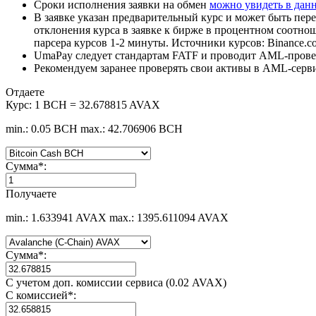
Сроки исполнения заявки на обмен
можно увидеть в дан
В заявке указан предварительный курс и может быть пере
отклонения курса в заявке к бирже в процентном соотно
парсера курсов 1-2 минуты. Источники курсов: Binance.c
UmaPay следует стандартам FATF и проводит AML-провер
Рекомендуем заранее проверять свои активы в AML-серв
Отдаете
Курс:
1 BCH = 32.678815 AVAX
min.: 0.05 BCH
max.: 42.706906 BCH
Сумма
*
:
Получаете
min.: 1.633941 AVAX
max.: 1395.611094 AVAX
Сумма
*
:
С учетом доп. комиссии сервиса (0.02 AVAX)
С комиссией
*
: