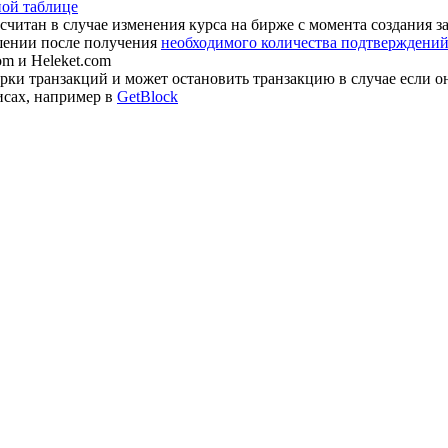
ной таблице
считан в случае изменения курса на бирже с момента создания з
шении после получения
необходимого количества подтверждений 
om и Heleket.com
ки транзакций и может остановить транзакцию в случае если о
исах, например в
GetBlock