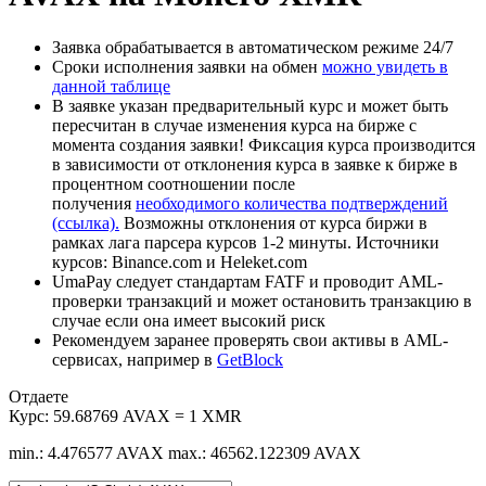
Заявка обрабатывается в автоматическом режиме 24/7
Сроки исполнения заявки на обмен
можно увидеть в
данной таблице
В заявке указан предварительный курс и может быть
пересчитан в случае изменения курса на бирже с
момента создания заявки! Фиксация курса производится
в зависимости от отклонения курса в заявке к бирже в
процентном соотношении после
получения
необходимого количества подтверждений
(ссылка).
Возможны отклонения от курса биржи в
рамках лага парсера курсов 1-2 минуты. Источники
курсов: Binance.com и Heleket.com
UmaPay следует стандартам FATF и проводит AML-
проверки транзакций и может остановить транзакцию в
случае если она имеет высокий риск
Рекомендуем заранее проверять свои активы в AML-
сервисах, например в
GetBlock
Отдаете
Курс:
59.68769 AVAX = 1 XMR
min.: 4.476577 AVAX
max.: 46562.122309 AVAX