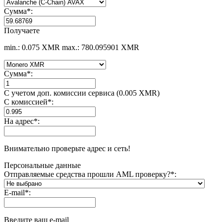
Сумма
*
:
Получаете
min.: 0.075 XMR
max.: 780.095901 XMR
Сумма
*
:
С учетом доп. комиссии сервиса (0.005 XMR)
С комиссией
*
:
На адрес
*
:
Внимательно проверьте адрес и сеть!
Персональные данные
Отправляемые средства прошли AML проверку?
*
:
E-mail
*
:
Введите ваш e-mail