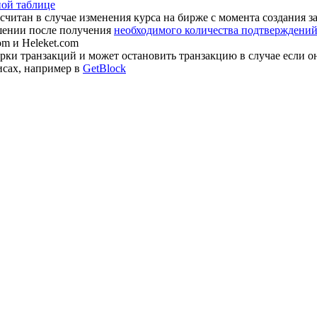
ной таблице
считан в случае изменения курса на бирже с момента создания з
шении после получения
необходимого количества подтверждений 
om и Heleket.com
ки транзакций и может остановить транзакцию в случае если о
исах, например в
GetBlock