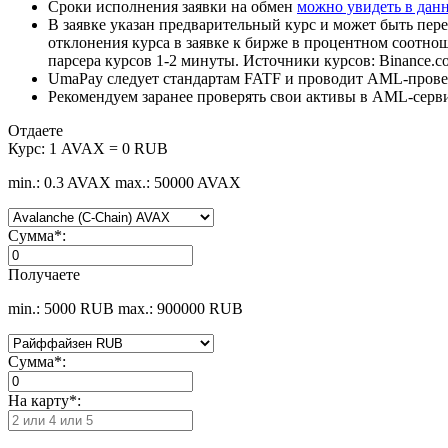
Сроки исполнения заявки на обмен
можно увидеть в дан
В заявке указан предварительный курс и может быть пере
отклонения курса в заявке к бирже в процентном соотно
парсера курсов 1-2 минуты. Источники курсов: Binance.c
UmaPay следует стандартам FATF и проводит AML-провер
Рекомендуем заранее проверять свои активы в AML-серв
Отдаете
Курс:
1 AVAX = 0 RUB
min.: 0.3 AVAX
max.: 50000 AVAX
Сумма
*
:
Получаете
min.: 5000 RUB
max.: 900000 RUB
Сумма
*
:
На карту
*
: