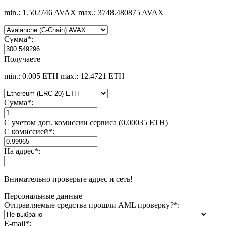
min.: 1.502746 AVAX
max.: 3748.480875 AVAX
Сумма
*
:
Получаете
min.: 0.005 ETH
max.: 12.4721 ETH
Сумма
*
:
С учетом доп. комиссии сервиса (0.00035 ETH)
С комиссией
*
:
На адрес
*
:
Внимательно проверьте адрес и сеть!
Персональные данные
Отправляемые средства прошли AML проверку?
*
:
E-mail
*
: